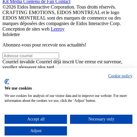
Kit Média
Contenu de Fan
Contact
©2026 Eidos Interactive Corporation. Tous droits réservés.
CRAFTING EMOTIONS, EIDOS MONTREAL et le logo
EIDOS MONTREAL sont des marques de commerce ou des
marques déposées des compagnies de Eidos Interactive Corp.
Conception de sites web
Leeroy
Infolettre
Abonnez-vous pour recevoir nos actualités!
Courriel invalide
Courriel déjà inscrit
Une erreur est survenue,
veuillez réessayer plus tard
En cliquant sur "S'abonner", vous acceptez nos
conditions
Cookie policy
d’utilisation
et déclarez que vous avez lu et compris notre
politique
des renseignements personnels
.
We use cookies
Ce site est protégé par reCAPTCHA. La
politique de confidentialité
et les
conditions d’utilisation
de Google s’appliquent.
We use cookies for analysis of our visitor data and to improve our website. For more
Fermer
S'abonner
information about the cookies we use, click the ‘Adjust’ button.
Merci pour votre inscription!
Vous pouvez vous désinscrire en cliquant sur le lien “Se désinscrire”
Accept all
Necessary only
dans les newsletters.
Adjust
Fermer