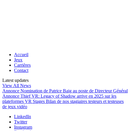
Accueil
Jeux
Carrières
Contact
Latest updates
View All News
Annonce
Nomination de Patrice Baig au poste de Directeur Général
Annonce
Thief VR: Legacy of Shadow arrive en 2025 sur les
plateformes VR
Stages
Bilan de nos stagiaires testeurs et testeuses
de jeux vidéo
LinkedIn
Twitter
Instagram