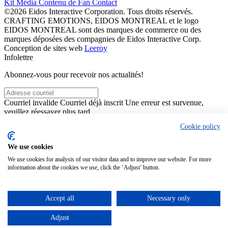
Kit Média
Contenu de Fan
Contact
©2026 Eidos Interactive Corporation. Tous droits réservés.
CRAFTING EMOTIONS, EIDOS MONTREAL et le logo
EIDOS MONTREAL sont des marques de commerce ou des
marques déposées des compagnies de Eidos Interactive Corp.
Conception de sites web
Leeroy
Infolettre
Abonnez-vous pour recevoir nos actualités!
Courriel invalide
Courriel déjà inscrit
Une erreur est survenue,
veuillez réessayer plus tard
En cliquant sur "S'abonner", vous acceptez nos
conditions
Cookie policy
d’utilisation
et déclarez que vous avez lu et compris notre
politique
des renseignements personnels
.
We use cookies
Ce site est protégé par reCAPTCHA. La
politique de confidentialité
et les
conditions d’utilisation
de Google s’appliquent.
We use cookies for analysis of our visitor data and to improve our website. For more
Fermer
S'abonner
information about the cookies we use, click the ‘Adjust’ button.
Merci pour votre inscription!
Vous pouvez vous désinscrire en cliquant sur le lien “Se désinscrire”
Accept all
Necessary only
dans les newsletters.
Adjust
Fermer