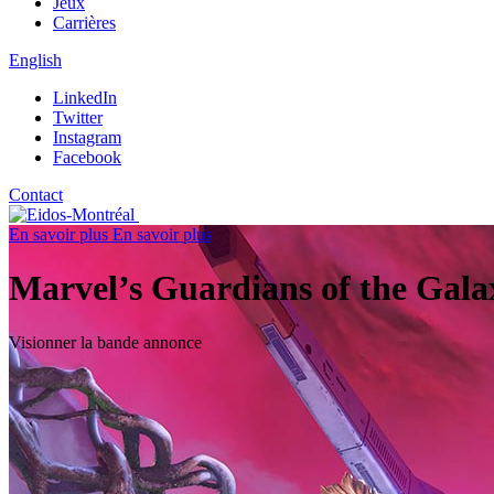
Jeux
Carrières
English
LinkedIn
Twitter
Instagram
Facebook
Contact
En savoir plus
En savoir plus
Marvel’s Guardians of the Gala
Visionner la bande annonce